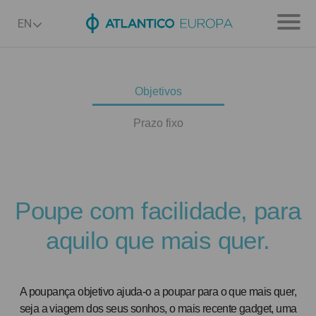
EN
EN
PT
Personal
Premium
Why ATLANTICO
Objetivos
Plans
Corporate
Why ATLANTICO
Prazo fixo
Accounts
Wealth planning
Institutional
Why ATLANTICO
Everyday banking
Investment
Trade Finance
The Bank
Poupe com facilidade, para
Open account
Cards
Financing
Financing
Sustainability
aquilo que mais quer.
Savings
Transactional banking
Everyday banking
Governance & shareholders
Login
Track spending
Publications
A poupança objetivo ajuda-o a poupar para o que mais quer,
Mortgage loan
Financial information
seja a viagem dos seus sonhos, o mais recente gadget, uma