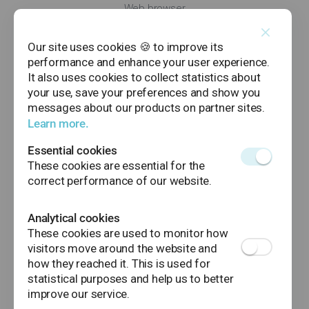
Web browser
Our site uses cookies 🍪 to improve its
performance and enhance your user experience.
It also uses cookies to collect statistics about
Help
your use, save your preferences and show you
Contacts
messages about our products on partner sites.
Cyber Security
Learn more.
Essential cookies
These cookies are essential for the
correct performance of our website.
Analytical cookies
These cookies are used to monitor how
visitors move around the website and
Deposit guarantee fund
how they reached it. This is used for
Credit default
statistical purposes and help us to better
improve our service.
Investor compensation